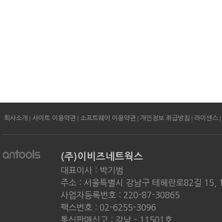
|
|
|
|
|
회사소개
사이트 이용약관
소프트웨어 이용약관
개인정보 취급방침
라이센스
(주)이비즈네트웍스
대표이사 : 박기범
주소 : 서울특별시 강남구 테헤란로82길 15, 
사업자등록번호 : 220-87-30865
팩스번호 : 02-6255-3096
통신판매신고 : 강남 - 11501호