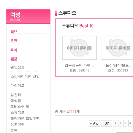
스튜디오
압구정동에 가면 ...
[돌상/장식/보드...
웨딩정보
조회 :
369146
조회 :
355583
스킨케어/메이크업
다이어트
상견례
예식장
드레스/예복
총 게시글
개
172
스튜디오
헤어/메이크업/뷰티
1
2
3
4
신혼여행
한복