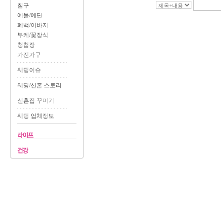
침구
예물/예단
폐백/이바지
부케/꽃장식
청첩장
가전가구
웨딩이슈
웨딩/신혼 스토리
신혼집 꾸미기
웨딩 업체정보